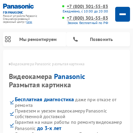
+7 (800) 301-55-83
Ежедневно, с 10:00 до 20:00
FIX-PANASONIC
Ремонт устройств Panasonic
+7 (800) 301-55-83
Специализированный
cервисный центр г.
Сочи
Звонок бесплатный по РФ
Мы ремонтируем
Позвонить
 Сочи
Видеокамера Panasonic размытая картинка
Видеокамера
Panasonic
Размытая картинка
Бесплатная диагностика
даже при отказе от
ремонта
Привезем и увезем видеокамеру Panasonic
собственной доставкой
Ремонт интерактивных панелей Panasonic
Ремонт фотоаппаратов Panasonic
Ремонт видеорекордеров Panasonic
Ремонт акустических систем Panasonic
Ремонт кондиционеров Panasonic
Ремонт парогенераторов Panasonic
Ремонт микроволновых печей Panasonic
Ремонт музыкальных центров Panasonic
Ремонт автомагнитол Panasonic
Ремонт холодильников Panasonic
Ремонт массажных кресел Panasonic
Гарантия на наши работы по ремонту видеокамер
до 3-х лет
Panasonic