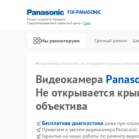
FIX-PANASONIC
Ремонт устройств Panasonic
Специализированный cервисный центр г.
Сочи
Мы ремонтируем
Срочный ремонт
Це
ер Panasonic в Сочи
Видеокамера Panasonic не открывается крышка объекти
Видеокамера
Panaso
Не открывается кр
объектива
Бесплатная диагностика
даже при отказ
Привезем и увезем видеокамеру Panasonic
Гарантия на наши работы по ремонту виде
Ремонт телевизоров Panasonic
Ремонт музыкальных центров Panasonic
Ремонт фотоаппаратов Panasonic
Ремонт видеорекордеров Panasonic
Ремонт автомагнитол Panasonic
Ремонт акустических систем Panasonic
Ремонт интерактивных панелей Panasonic
Ремонт кондиционеров Panasonic
Ремонт холодильников Panasonic
Ремонт парогенераторов Panasonic
Ремонт микроволновых печей Panasonic
Ремонт массажных кресел Panasonic
Ремонт сплит-систем Panasonic