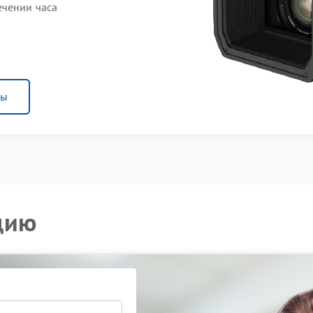
ечении часа
ны
цию