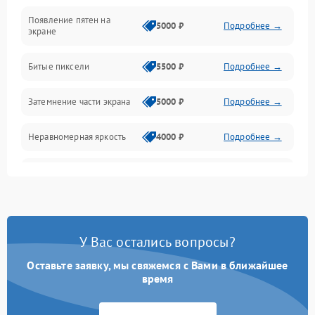
Появление пятен на
Сигнал и приём каналов
5000 ₽
Подробнее →
экране
Разъёмы и интерфейсы
Битые пиксели
5500 ₽
Подробнее →
Механические повреждения
Затемнение части экрана
5000 ₽
Подробнее →
Программное обеспечение
Неравномерная яркость
4000 ₽
Подробнее →
Корпус и механика
Выгорание матрицы
6000 ₽
Подробнее →
Пульт и управление
Сеть и подключения
У Вас остались вопросы?
Оставьте заявку, мы свяжемся с Вами в ближайшее
Аудио
время
Сетевая