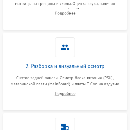
матрицы на трещины и сколы. Оценка звука, наличия
подсветки и индикаторов ошибок. Подключение тестовых
Подробнее
источников сигнала для выявления симптомов поломки.
2. Разборка и визуальный осмотр
Снятие задней панели. Осмотр блока питания (PSU),
материнской платы (MainBoard) и платы T-Con на вздутые
конденсаторы, прогары, окисления и микротрещины.
Подробнее
Проверка надежности фиксации и целостности шлейфов.