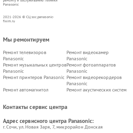
ремонту и обслуживанию техники
Panasonic
2021-2026 © СЦ soc.panasonic-
fixim.ru
Мы ремонтируем
Ремонт телевизоров
Ремонт видеокамер
Panasonic
Panasonic
Ремонт музыкальных центров
Ремонт фотоаппаратов
Panasonic
Panasonic
Ремонт принтеров Panasonic
Ремонт видеорекордеров
Panasonic
Ремонт автомагнитол
Ремонт акустических систем
Panasonic
Panasonic
Ремонт факсов Panasonic
Ремонт интерактивных
Контакты сервис центра
панелей Panasonic
Ремонт ресиверов Panasonic
Ремонт ноутбуков Panasonic
Адрес сервисного центра Panasonic:
г. Сочи, ул. Новая Заря, 7, микрорайон Донская