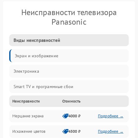
Неисправности телевизора
Panasonic
Виды неисправностей
Экран и изображение
Электроника
Smart TV и программные сбои
Неисправности
Стоимость
Питание и запуск
Мерцание экрана
4000 ₽
Подробнее →
Подсветка и LED-модули
Искажение цветов
4500 ₽
Подробнее →
Звук и аудиосистема