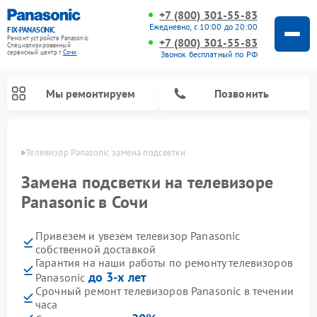
+7 (800) 301-55-83
Ежедневно, с 10:00 до 20:00
FIX-PANASONIC
Ремонт устройств Panasonic
+7 (800) 301-55-83
Специализированный
cервисный центр г.
Сочи
Звонок бесплатный по РФ
Мы ремонтируем
Позвонить
 Сочи
Телевизор Panasonic замена подсветки
Замена подсветки на телевизоре
Panasonic в Сочи
Привезем и увезем телевизор Panasonic
собственной доставкой
Гарантия на наши работы по ремонту телевизоров
до 3-х лет
Panasonic
Ремонт интерактивных панелей Panasonic
Ремонт фотоаппаратов Panasonic
Ремонт видеорекордеров Panasonic
Ремонт акустических систем Panasonic
Ремонт кондиционеров Panasonic
Ремонт парогенераторов Panasonic
Ремонт микроволновых печей Panasonic
Ремонт музыкальных центров Panasonic
Ремонт автомагнитол Panasonic
Ремонт холодильников Panasonic
Ремонт массажных кресел Panasonic
Срочный ремонт телевизоров Panasonic в течении
часа