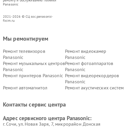
ремонту и обслуживанию техники
Panasonic
2021-2026 © СЦ soc.panasonic-
fixim.ru
Мы ремонтируем
Ремонт телевизоров
Ремонт видеокамер
Panasonic
Panasonic
Ремонт музыкальных центров
Ремонт фотоаппаратов
Panasonic
Panasonic
Ремонт принтеров Panasonic
Ремонт видеорекордеров
Panasonic
Ремонт автомагнитол
Ремонт акустических систем
Panasonic
Panasonic
Ремонт факсов Panasonic
Ремонт интерактивных
Контакты сервис центра
панелей Panasonic
Ремонт ресиверов Panasonic
Ремонт ноутбуков Panasonic
Адрес сервисного центра Panasonic:
г. Сочи, ул. Новая Заря, 7, микрорайон Донская