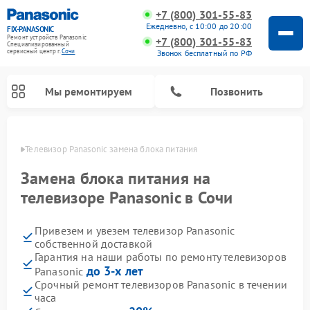
+7 (800) 301-55-83
Ежедневно, с 10:00 до 20:00
FIX-PANASONIC
Ремонт устройств Panasonic
+7 (800) 301-55-83
Специализированный
cервисный центр г.
Сочи
Звонок бесплатный по РФ
Мы ремонтируем
Позвонить
 Сочи
Телевизор Panasonic замена блока питания
Замена блока питания на
телевизоре Panasonic в Сочи
Привезем и увезем телевизор Panasonic
собственной доставкой
Гарантия на наши работы по ремонту телевизоров
до 3-х лет
Panasonic
Ремонт интерактивных панелей Panasonic
Ремонт фотоаппаратов Panasonic
Ремонт видеорекордеров Panasonic
Ремонт акустических систем Panasonic
Ремонт кондиционеров Panasonic
Ремонт парогенераторов Panasonic
Ремонт микроволновых печей Panasonic
Ремонт музыкальных центров Panasonic
Ремонт автомагнитол Panasonic
Ремонт холодильников Panasonic
Ремонт массажных кресел Panasonic
Срочный ремонт телевизоров Panasonic в течении
часа