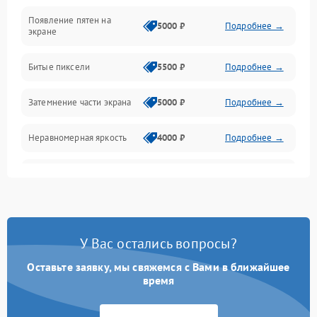
Появление пятен на
Сигнал и приём каналов
5000 ₽
Подробнее →
экране
Разъёмы и интерфейсы
Битые пиксели
5500 ₽
Подробнее →
Механические повреждения
Затемнение части экрана
5000 ₽
Подробнее →
Программное обеспечение
Неравномерная яркость
4000 ₽
Подробнее →
Корпус и механика
Выгорание матрицы
6000 ₽
Подробнее →
Пульт и управление
Сеть и подключения
У Вас остались вопросы?
Оставьте заявку, мы свяжемся с Вами в ближайшее
Аудио
время
Сетевая