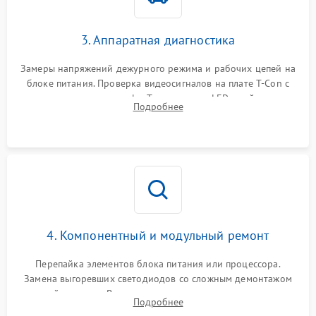
3. Аппаратная диагностика
Замеры напряжений дежурного режима и рабочих цепей на
блоке питания. Проверка видеосигналов на плате T-Con с
помощью осциллографа. Тестирование LED-драйвера и
Подробнее
светодиодных планок подсветки мультиметром.
4. Компонентный и модульный ремонт
Перепайка элементов блока питания или процессора.
Замена выгоревших светодиодов со сложным демонтажом
хрупкой матрицы. Восстановление поврежденных дорожек,
Подробнее
прошивка микросхем памяти EEPROM