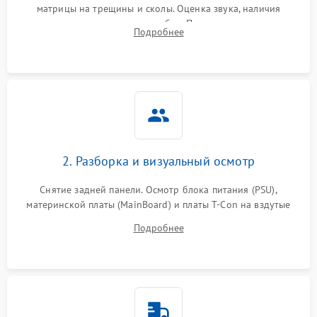
матрицы на трещины и сколы. Оценка звука, наличия
подсветки и индикаторов ошибок. Подключение тестовых
Подробнее
источников сигнала для выявления симптомов поломки.
2. Разборка и визуальный осмотр
Снятие задней панели. Осмотр блока питания (PSU),
материнской платы (MainBoard) и платы T-Con на вздутые
конденсаторы, прогары, окисления и микротрещины.
Подробнее
Проверка надежности фиксации и целостности шлейфов.