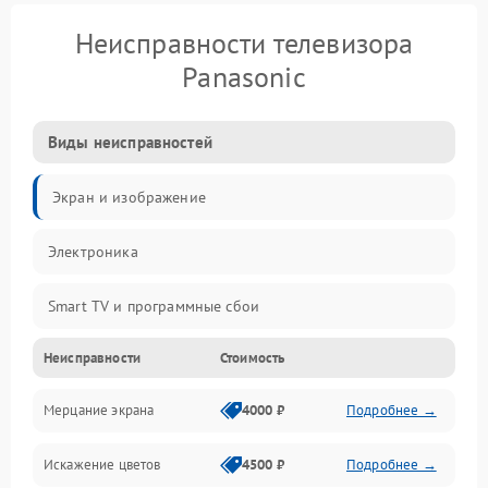
Неисправности телевизора
Panasonic
Виды неисправностей
Экран и изображение
Электроника
Smart TV и программные сбои
Неисправности
Стоимость
Питание и запуск
Мерцание экрана
4000 ₽
Подробнее →
Подсветка и LED-модули
Искажение цветов
4500 ₽
Подробнее →
Звук и аудиосистема