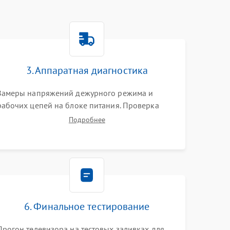
3. Аппаратная диагностика
Замеры напряжений дежурного режима и
рабочих цепей на блоке питания. Проверка
видеосигналов на плате T-Con с помощью
Подробнее
осциллографа. Тестирование LED-драйвера и
светодиодных планок подсветки мультиметром.
6. Финальное тестирование
Прогон телевизора на тестовых заливках для