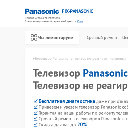
FIX-PANASONIC
Ремонт устройств Panasonic
Специализированный cервисный центр г.
Сочи
Мы ремонтируем
Срочный ремонт
Це
ов Panasonic в Сочи
Телевизор Panasonic телевизор не реагирует на кнопки
Телевизор
Panasoni
Телевизор не реагир
Бесплатная диагностика
даже при отказ
Привезем и увезем телевизор Panasonic со
Гарантия на наши работы по ремонту теле
Срочный ремонт телевизоров Panasonic в т
20%
Скидка для вас до
Ремонт видеокамер Panasonic
Ремонт музыкальных центров Panasonic
Ремонт фотоаппаратов Panasonic
Ремонт видеорекордеров Panasonic
Ремонт автомагнитол Panasonic
Ремонт акустических систем Panasonic
Ремонт интерактивных панелей Panasonic
Ремонт кондиционеров Panasonic
Ремонт холодильников Panasonic
Ремонт парогенераторов Panasonic
Ремонт микроволновых печей Panasonic
Ремонт массажных кресел Panasonic
Ремонт сплит-систем Panasonic