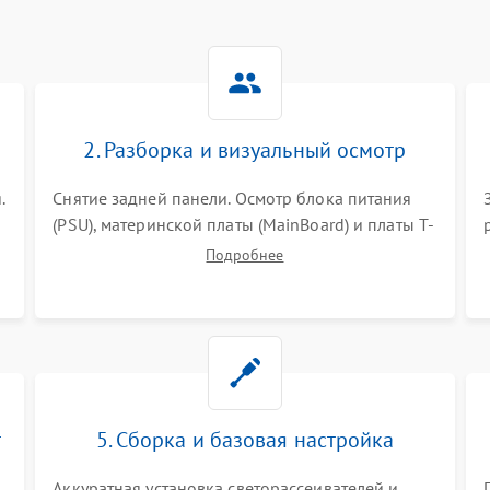
2. Разборка и визуальный осмотр
.
Снятие задней панели. Осмотр блока питания
(PSU), материнской платы (MainBoard) и платы T-
Con на вздутые конденсаторы, прогары,
Подробнее
окисления и микротрещины. Проверка
надежности фиксации и целостности шлейфов.
т
5. Сборка и базовая настройка
Аккуратная установка светорассеивателей и