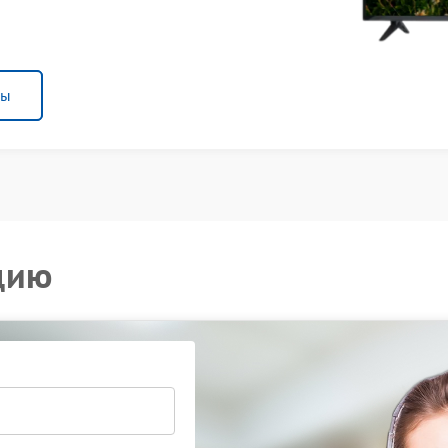
ны
цию