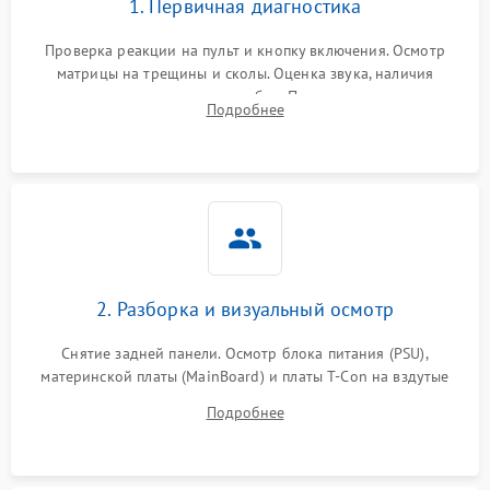
1. Первичная диагностика
Проверка реакции на пульт и кнопку включения. Осмотр
матрицы на трещины и сколы. Оценка звука, наличия
подсветки и индикаторов ошибок. Подключение тестовых
Подробнее
источников сигнала для выявления симптомов поломки.
2. Разборка и визуальный осмотр
Снятие задней панели. Осмотр блока питания (PSU),
материнской платы (MainBoard) и платы T-Con на вздутые
конденсаторы, прогары, окисления и микротрещины.
Подробнее
Проверка надежности фиксации и целостности шлейфов.