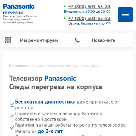
+7 (800) 301-55-83
Ежедневно, с 10:00 до 20:00
FIX-PANASONIC
Ремонт устройств Panasonic
+7 (800) 301-55-83
Специализированный
cервисный центр г.
Сочи
Звонок бесплатный по РФ
Мы ремонтируем
Позвонить
 Сочи
Телевизор Panasonic следы перегрева на корпусе
Телевизор
Panasonic
Следы перегрева на корпусе
Бесплатная диагностика
даже при отказе от
ремонта
Привезем и увезем телевизор Panasonic
собственной доставкой
Ремонт интерактивных панелей Panasonic
Ремонт фотоаппаратов Panasonic
Ремонт видеорекордеров Panasonic
Ремонт акустических систем Panasonic
Ремонт кондиционеров Panasonic
Ремонт парогенераторов Panasonic
Ремонт микроволновых печей Panasonic
Ремонт музыкальных центров Panasonic
Ремонт автомагнитол Panasonic
Ремонт холодильников Panasonic
Ремонт массажных кресел Panasonic
Гарантия на наши работы по ремонту телевизоров
до 3-х лет
Panasonic