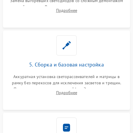
Замена выгоревших светодиодов со сложным демонтажом
хрупкой матрицы. Восстановление поврежденных дорожек,
Подробнее
прошивка микросхем памяти EEPROM
5. Сборка и базовая настройка
Аккуратная установка светорассеивателей и матрицы в
рамку без перекосов для исключения засветов и трещин.
Подключение внутренних шлейфов. Закрытие корпуса.
Подробнее
Сброс настроек и обновление программного обеспечения.