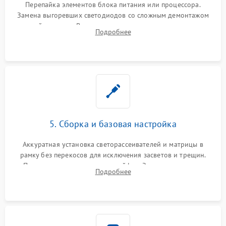
Перепайка элементов блока питания или процессора.
Замена выгоревших светодиодов со сложным демонтажом
хрупкой матрицы. Восстановление поврежденных дорожек,
Подробнее
прошивка микросхем памяти EEPROM
5. Сборка и базовая настройка
Аккуратная установка светорассеивателей и матрицы в
рамку без перекосов для исключения засветов и трещин.
Подключение внутренних шлейфов. Закрытие корпуса.
Подробнее
Сброс настроек и обновление программного обеспечения.