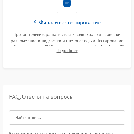
6. Финальное тестирование
Прогон телевизора на тестовых заливках для проверки
равномерности подсветки и цветопередачи. Тестирование
работы разъемов HDMI, динамиков, модуля Wi-Fi и Smart TV
Подробнее
в рабочем режиме в течение нескольких часов.
FAQ. Ответы на вопросы
Вы можете ознакомиться с приведенными ниже