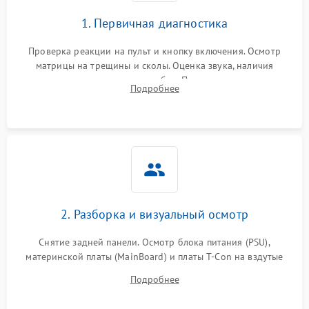
1. Первичная диагностика
Проверка реакции на пульт и кнопку включения. Осмотр
матрицы на трещины и сколы. Оценка звука, наличия
подсветки и индикаторов ошибок. Подключение тестовых
Подробнее
источников сигнала для выявления симптомов поломки.
2. Разборка и визуальный осмотр
Снятие задней панели. Осмотр блока питания (PSU),
материнской платы (MainBoard) и платы T-Con на вздутые
конденсаторы, прогары, окисления и микротрещины.
Подробнее
Проверка надежности фиксации и целостности шлейфов.