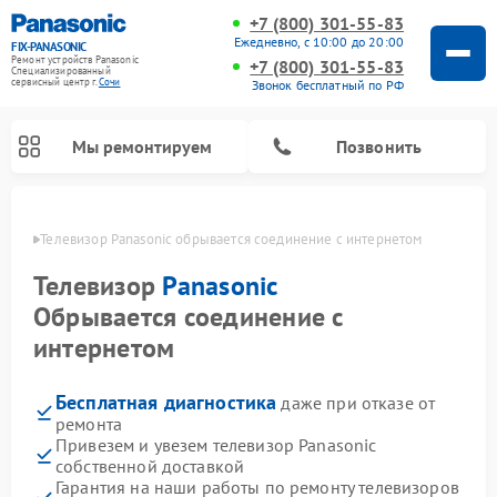
+7 (800) 301-55-83
Ежедневно, с 10:00 до 20:00
FIX-PANASONIC
Ремонт устройств Panasonic
+7 (800) 301-55-83
Специализированный
cервисный центр г.
Сочи
Звонок бесплатный по РФ
Мы ремонтируем
Позвонить
 Сочи
Телевизор Panasonic обрывается соединение с интернетом
Телевизор
Panasonic
Обрывается соединение с
интернетом
Бесплатная диагностика
даже при отказе от
ремонта
Привезем и увезем телевизор Panasonic
Ремонт интерактивных панелей Panasonic
Ремонт фотоаппаратов Panasonic
Ремонт видеорекордеров Panasonic
Ремонт акустических систем Panasonic
Ремонт кондиционеров Panasonic
Ремонт парогенераторов Panasonic
Ремонт микроволновых печей Panasonic
Ремонт музыкальных центров Panasonic
Ремонт автомагнитол Panasonic
Ремонт холодильников Panasonic
Ремонт массажных кресел Panasonic
собственной доставкой
Гарантия на наши работы по ремонту телевизоров