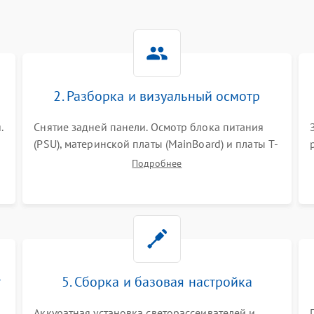
2. Разборка и визуальный осмотр
.
Снятие задней панели. Осмотр блока питания
(PSU), материнской платы (MainBoard) и платы T-
Con на вздутые конденсаторы, прогары,
Подробнее
окисления и микротрещины. Проверка
надежности фиксации и целостности шлейфов.
т
5. Сборка и базовая настройка
Аккуратная установка светорассеивателей и