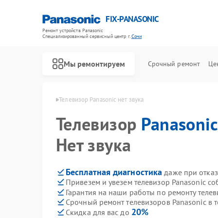
FIX-PANASONIC
Ремонт устройств Panasonic
Специализированный cервисный центр г.
Сочи
Мы ремонтируем
Срочный ремонт
Це
ов Panasonic в Сочи
Телевизор Panasonic нет звука
Телевизор
Panasoni
Нет звука
Бесплатная диагностика
даже при отказ
Привезем и увезем телевизор Panasonic со
Гарантия на наши работы по ремонту теле
Срочный ремонт телевизоров Panasonic в т
20%
Скидка для вас до
Ремонт видеокамер Panasonic
Ремонт музыкальных центров Panasonic
Ремонт фотоаппаратов Panasonic
Ремонт видеорекордеров Panasonic
Ремонт автомагнитол Panasonic
Ремонт акустических систем Panasonic
Ремонт интерактивных панелей Panasonic
Ремонт кондиционеров Panasonic
Ремонт холодильников Panasonic
Ремонт парогенераторов Panasonic
Ремонт микроволновых печей Panasonic
Ремонт массажных кресел Panasonic
Ремонт сплит-систем Panasonic