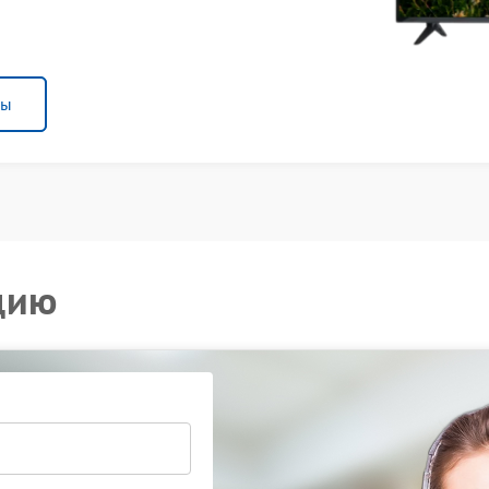
ны
цию