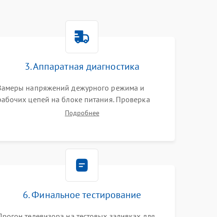
3. Аппаратная диагностика
Замеры напряжений дежурного режима и
рабочих цепей на блоке питания. Проверка
видеосигналов на плате T-Con с помощью
Подробнее
осциллографа. Тестирование LED-драйвера и
светодиодных планок подсветки мультиметром.
6. Финальное тестирование
Прогон телевизора на тестовых заливках для