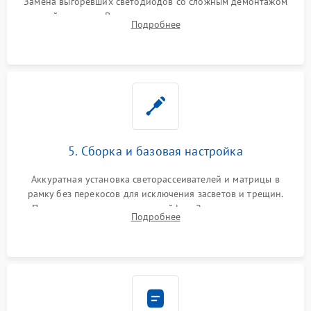
Замена выгоревших светодиодов со сложным демонтажом
хрупкой матрицы. Восстановление поврежденных дорожек,
Подробнее
прошивка микросхем памяти EEPROM
5. Сборка и базовая настройка
Аккуратная установка светорассеивателей и матрицы в
рамку без перекосов для исключения засветов и трещин.
Подключение внутренних шлейфов. Закрытие корпуса.
Подробнее
Сброс настроек и обновление программного обеспечения.