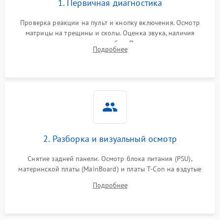
1. Первичная диагностика
Проверка реакции на пульт и кнопку включения. Осмотр
матрицы на трещины и сколы. Оценка звука, наличия
подсветки и индикаторов ошибок. Подключение тестовых
Подробнее
источников сигнала для выявления симптомов поломки.
2. Разборка и визуальный осмотр
Снятие задней панели. Осмотр блока питания (PSU),
материнской платы (MainBoard) и платы T-Con на вздутые
конденсаторы, прогары, окисления и микротрещины.
Подробнее
Проверка надежности фиксации и целостности шлейфов.