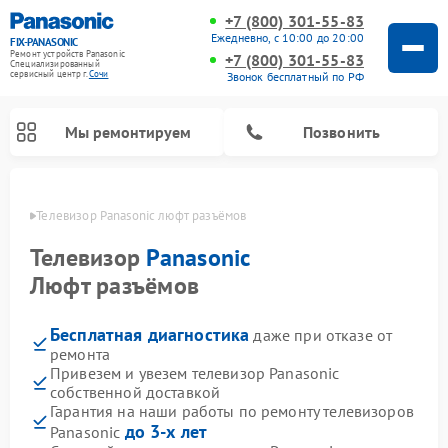
+7 (800) 301-55-83
Ежедневно, с 10:00 до 20:00
FIX-PANASONIC
Ремонт устройств Panasonic
+7 (800) 301-55-83
Специализированный
cервисный центр г.
Сочи
Звонок бесплатный по РФ
Мы ремонтируем
Позвонить
 Сочи
Телевизор Panasonic люфт разъёмов
Телевизор
Panasonic
Люфт разъёмов
Бесплатная диагностика
даже при отказе от
ремонта
Привезем и увезем телевизор Panasonic
собственной доставкой
Ремонт интерактивных панелей Panasonic
Ремонт фотоаппаратов Panasonic
Ремонт видеорекордеров Panasonic
Ремонт акустических систем Panasonic
Ремонт кондиционеров Panasonic
Ремонт парогенераторов Panasonic
Ремонт микроволновых печей Panasonic
Ремонт музыкальных центров Panasonic
Ремонт автомагнитол Panasonic
Ремонт холодильников Panasonic
Ремонт массажных кресел Panasonic
Гарантия на наши работы по ремонту телевизоров
до 3-х лет
Panasonic