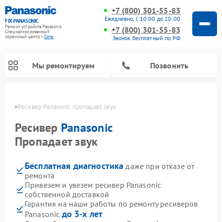
+7 (800) 301-55-83
Ежедневно, с 10:00 до 20:00
FIX-PANASONIC
Ремонт устройств Panasonic
+7 (800) 301-55-83
Специализированный
cервисный центр г.
Сочи
Звонок бесплатный по РФ
Мы ремонтируем
Позвонить
 Сочи
Ресивер Panasonic пропадает звук
Ресивер
Panasonic
Пропадает звук
Бесплатная диагностика
даже при отказе от
ремонта
Привезем и увезем ресивер Panasonic
собственной доставкой
Ремонт музыкальных центров Panasonic
Ремонт автомагнитол Panasonic
Ремонт кондиционеров Panasonic
Ремонт парогенераторов Panasonic
Ремонт микроволновых печей Panasonic
Ремонт интерактивных панелей Panasonic
Ремонт фотоаппаратов Panasonic
Ремонт видеорекордеров Panasonic
Ремонт акустических систем Panasonic
Ремонт холодильников Panasonic
Ремонт массажных кресел Panasonic
Гарантия на наши работы по ремонту ресиверов
до 3-х лет
Panasonic