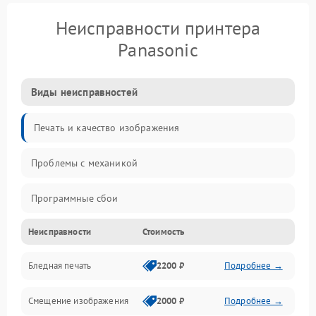
Неисправности принтера
Panasonic
Виды неисправностей
Печать и качество изображения
Проблемы с механикой
Программные сбои
Неисправности
Стоимость
Программные ошибки
Бледная печать
2200 ₽
Подробнее →
Картриджи и расходники
Смещение изображения
2000 ₽
Подробнее →
Механика и узлы