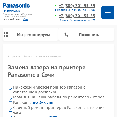
+7 (800) 301-55-83
Ежедневно, с 10:00 до 20:00
FIX-PANASONIC
Ремонт устройств Panasonic
+7 (800) 301-55-83
Специализированный
cервисный центр г.
Сочи
Звонок бесплатный по РФ
Мы ремонтируем
Позвонить
 Сочи
Принтер Panasonic замена лазера
Замена лазера на принтере
Panasonic в Сочи
Привезем и увезем принтер Panasonic
собственной доставкой
Гарантия на наши работы по ремонту принтеров
до 3-х лет
Panasonic
Ремонт интерактивных панелей Panasonic
Ремонт музыкальных центров Panasonic
Ремонт видеорекордеров Panasonic
Ремонт акустических систем Panasonic
Ремонт кондиционеров Panasonic
Ремонт парогенераторов Panasonic
Ремонт микроволновых печей Panasonic
Ремонт фотоаппаратов Panasonic
Ремонт автомагнитол Panasonic
Ремонт холодильников Panasonic
Ремонт массажных кресел Panasonic
Срочный ремонт принтеров Panasonic в течении
часа