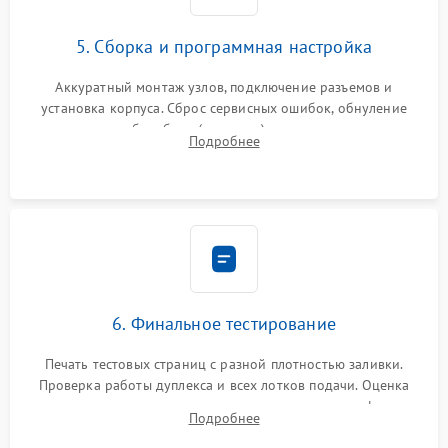
5. Сборка и программная настройка
Аккуратный монтаж узлов, подключение разъемов и
установка корпуса. Сброс сервисных ошибок, обнуление
счетчиков абсорбера (памперса) или узла переноса,
Подробнее
обновление прошивки и программная калибровка аппарата.
6. Финальное тестирование
Печать тестовых страниц с разной плотностью заливки.
Проверка работы дуплекса и всех лотков подачи. Оценка
качества запекания тонера и полное отсутствие дефектов
Подробнее
изображения перед выдачей готового устройства.