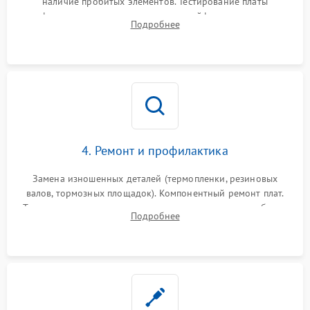
наличие пробитых элементов. Тестирование платы
форматирования, целостности шлейфов, контактов
Подробнее
картриджа и оптопар (датчиков прохождения и наличия
бумаги).
4. Ремонт и профилактика
Замена изношенных деталей (термопленки, резиновых
валов, тормозных площадок). Компонентный ремонт плат.
Тщательная очистка тракта печати, контактов и линз блока
Подробнее
лазера (LSU) от просыпанного тонера и пыли.