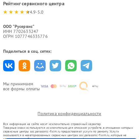
Рейтинг сервисного центра
4.9-5.0
ООО "Русервис"
ИНН 7702633247
ОГРН 1077746335776
Поделиться в соц. сетях:
Мы принимаем
все формы оплаты
Политика конфиденциальности
Вся информация на сайте носит исключительно справочный характер.
Товарные знаки используются исключительно для описания устройств, в отношении которых
сервисные центры soc.panasonic-fixim.ru предоставляют услуги по ремонту. Услуги
оказываются в неавторизованных сервисных центрах soc.panasonic-fixim.ru, которые не
связаны с правообладателями товарных знаков или их официальными представителями.