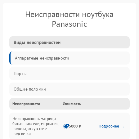
Неисправности ноутбука
Panasonic
Виды неисправностей
Аппаратные неисправности
Порты
Общие поломки
Неисправности
Стоимость
Устройства
Неисправность матрицы:
Программные ошибки
битые пиксели, мерцание,
5000 ₽
Подробнее →
полосы, отсутствие
подсветки
Электрические и системные сбои