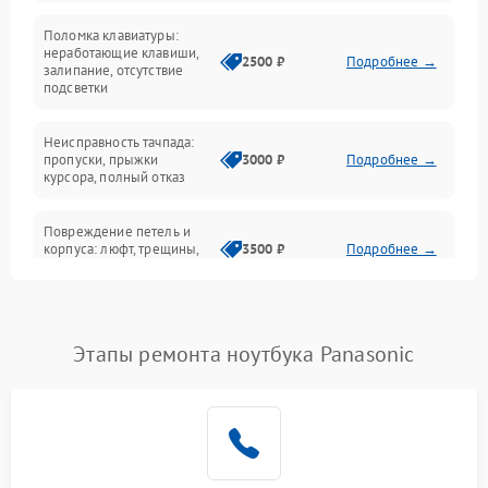
Поломка клавиатуры:
Интерфейсные проблемы
неработающие клавиши,
2500 ₽
Подробнее →
залипание, отсутствие
подсветки
Батарея
Неисправность тачпада:
Сеть и интернет
пропуски, прыжки
3000 ₽
Подробнее →
курсора, полный отказ
Система охлаждения
Повреждение петель и
корпуса: люфт, трещины,
3500 ₽
Подробнее →
деформация
Проблемы аккумулятора:
быстрая разрядка,
2500 ₽
Подробнее →
Этапы ремонта ноутбука Panasonic
невозможность зарядки,
вздутие
Неисправность зарядного
устройства или разъёма
2000 ₽
Подробнее →
питания