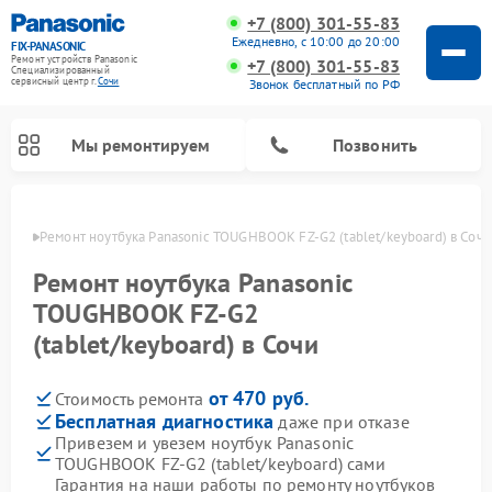
+7 (800) 301-55-83
Ежедневно, с 10:00 до 20:00
FIX-PANASONIC
Ремонт устройств Panasonic
+7 (800) 301-55-83
Специализированный
cервисный центр г.
Сочи
Звонок бесплатный по РФ
Мы ремонтируем
Позвонить
 Сочи
Ремонт ноутбука Panasonic TOUGHBOOK FZ-G2 (tablet/keyboard) в Сочи
Ремонт ноутбука Panasonic
TOUGHBOOK FZ-G2
(tablet/keyboard) в Сочи
от 470 руб.
Стоимость ремонта
Бесплатная диагностика
даже при отказе
Привезем и увезем ноутбук Panasonic
Ремонт музыкальных центров Panasonic
Ремонт автомагнитол Panasonic
Ремонт кондиционеров Panasonic
Ремонт парогенераторов Panasonic
Ремонт микроволновых печей Panasonic
Ремонт интерактивных панелей Panasonic
Ремонт фотоаппаратов Panasonic
Ремонт видеорекордеров Panasonic
Ремонт акустических систем Panasonic
Ремонт холодильников Panasonic
Ремонт массажных кресел Panasonic
TOUGHBOOK FZ-G2 (tablet/keyboard) сами
Гарантия на наши работы по ремонту ноутбуков