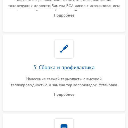
токоведущих дорожек. Замена BGA-чипов с использованием
инфракрасной паяльной станции. Прошивка микросхемы
Подробнее
BIOS или замена поврежденных портов USB
5. Сборка и профилактика
Нанесение свежей термопасты с высокой
теплопроводностью и замена термопрокладок. Установка
системы охлаждения, подключение всех внутренних
Подробнее
шлейфов, модулей памяти и накопителей. Предварительная
сборка корпуса.