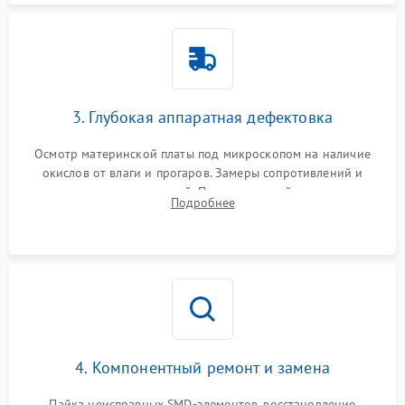
3. Глубокая аппаратная дефектовка
Осмотр материнской платы под микроскопом на наличие
окислов от влаги и прогаров. Замеры сопротивлений и
дежурных напряжений. Проверка цепей питания,
Подробнее
мультиконтроллера, процессора и видеочипа.
4. Компонентный ремонт и замена
Пайка неисправных SMD-элементов, восстановление