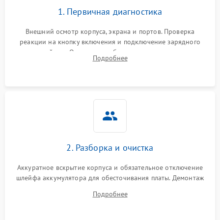
1. Первичная диагностика
Перегрев из‑за пыли,
износа термопасты или
2500 ₽
Подробнее →
неисправности кулера
Внешний осмотр корпуса, экрана и портов. Проверка
реакции на кнопку включения и подключение зарядного
устройства. Оценка потребления тока с помощью
Выход из строя SSD или
Подробнее
HDD: медленная загрузка,
лабораторного блока питания для локализации проблемы.
3000 ₽
Подробнее →
ошибки чтения,
пропадание диска
Неисправность
оперативной памяти:
2000 ₽
Подробнее →
вылеты приложений,
синие экраны
2. Разборка и очистка
Проблемы Wi‑Fi или
2500 ₽
Подробнее →
Bluetooth модулей
Аккуратное вскрытие корпуса и обязательное отключение
шлейфа аккумулятора для обесточивания платы. Демонтаж
системы охлаждения, очистка кулера от пыли и удаление
Подробнее
высохшей термопасты с кристаллов чипов.