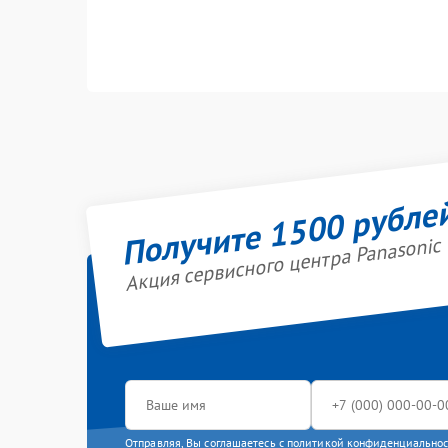
Получите 1500 рубле
Акция сервисного центра Panasonic
Отправляя, Вы соглашаетесь с
политикой конфиденциально