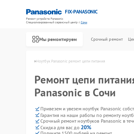
FIX-PANASONIC
Ремонт устройств Panasonic
Специализированный cервисный центр г.
Сочи
Мы ремонтируем
Срочный ремонт
Це
ов Panasonic в Сочи
Ноутбук Panasonic ремонт цепи питания
Ремонт цепи питани
Panasonic в Сочи
Привезем и увезем ноутбук Panasonic собс
Гарантия на наши работы по ремонту ноутб
Срочный ремонт ноутбуков Panasonic в теч
20%
Скидка для вас до
Получите 1500 рублей на ремонт
Ремонт телевизоров Panasonic
Ремонт видеокамер Panasonic
Ремонт музыкальных центров Panasonic
Ремонт фотоаппаратов Panasonic
Ремонт видеорекордеров Panasonic
Ремонт автомагнитол Panasonic
Ремонт акустических систем Panasonic
Ремонт интерактивных панелей Panasonic
Ремонт кондиционеров Panasonic
Ремонт холодильников Panasonic
Ремонт парогенераторов Panasonic
Ремонт микроволновых печей Panasonic
Ремонт массажных кресел Panasonic
Ремонт сплит-систем Panasonic