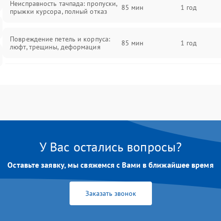
Неисправность тачпада: пропуски,
85 мин
1 год
прыжки курсора, полный отказ
Повреждение петель и корпуса:
85 мин
1 год
люфт, трещины, деформация
Проблемы аккумулятора: быстрая
разрядка, невозможность зарядки,
85 мин
1 год
вздутие
Неисправность зарядного
85 мин
1 год
устройства или разъёма питания
У Вас остались вопросы?
Перегрев из‑за пыли, износа
термопасты или неисправности
75 мин
1 год
Оставьте заявку, мы свяжемся с Вами в ближайшее время
кулера
Заказать звонок
Выход из строя SSD или HDD:
медленная загрузка, ошибки
80 мин
1 год
чтения, пропадание диска