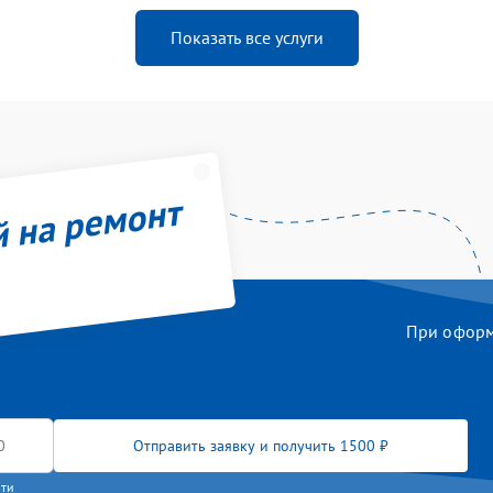
Показать все услуги
й на ремонт
При оформл
Отправить заявку и получить 1500 ₽
сти