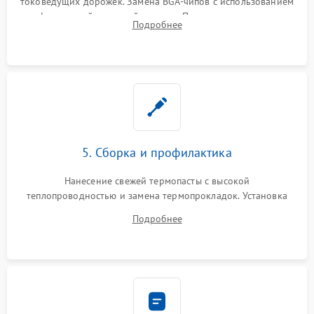
токоведущих дорожек. Замена BGA-чипов с использованием
инфракрасной паяльной станции. Прошивка микросхемы
Подробнее
BIOS или замена поврежденных портов USB
5. Сборка и профилактика
Нанесение свежей термопасты с высокой
теплопроводностью и замена термопрокладок. Установка
системы охлаждения, подключение всех внутренних
Подробнее
шлейфов, модулей памяти и накопителей. Предварительная
сборка корпуса.