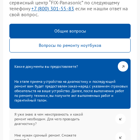
сервисный центр “FIX-Panasonic” по следующему
телефону
+7 (800) 301-55-83
если не нашли ответ на
свой вопрос.
Общие вопросы
Вопросы по ремонту ноутбуков
Какие документы вы предоставляете?
На этапе приема устройства на диагностику и последующий
ремонт вам будет предоставлен заказ-наряд с указанием страховых
обязательств на ваше устройство. Далее, после выполнения работ
по ремонту техники, вы получите акт выполненных работ и
гарантийный талон.
Я уже знаю в чем неисправность и какой
ремонт необходим. Для чего проводить
диагностику?
Мне нужен срочный ремонт. Сможете
сделать?