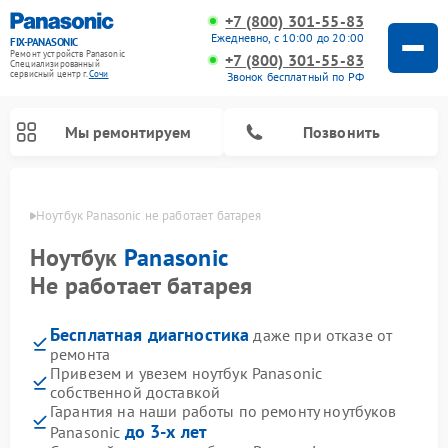
+7 (800) 301-55-83
Ежедневно, с 10:00 до 20:00
FIX-PANASONIC
Ремонт устройств Panasonic
+7 (800) 301-55-83
Специализированный
cервисный центр г.
Сочи
Звонок бесплатный по РФ
Мы ремонтируем
Позвонить
 Сочи
Ноутбук Panasonic не работает батарея
Ноутбук
Panasonic
Не работает батарея
Бесплатная диагностика
даже при отказе от
ремонта
Привезем и увезем ноутбук Panasonic
собственной доставкой
Ремонт музыкальных центров Panasonic
Ремонт автомагнитол Panasonic
Ремонт кондиционеров Panasonic
Ремонт парогенераторов Panasonic
Ремонт микроволновых печей Panasonic
Ремонт интерактивных панелей Panasonic
Ремонт фотоаппаратов Panasonic
Ремонт видеорекордеров Panasonic
Ремонт акустических систем Panasonic
Ремонт холодильников Panasonic
Ремонт массажных кресел Panasonic
Гарантия на наши работы по ремонту ноутбуков
до 3-х лет
Panasonic