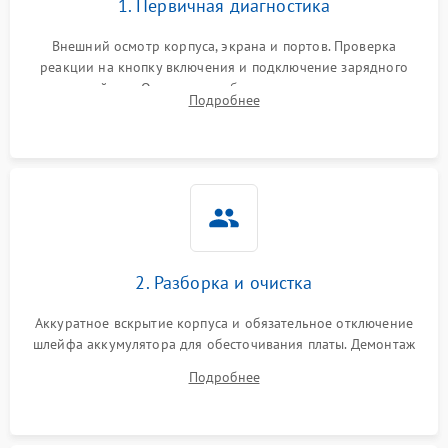
1. Первичная диагностика
Внешний осмотр корпуса, экрана и портов. Проверка
реакции на кнопку включения и подключение зарядного
устройства. Оценка потребления тока с помощью
Подробнее
лабораторного блока питания для локализации проблемы.
2. Разборка и очистка
Аккуратное вскрытие корпуса и обязательное отключение
шлейфа аккумулятора для обесточивания платы. Демонтаж
системы охлаждения, очистка кулера от пыли и удаление
Подробнее
высохшей термопасты с кристаллов чипов.