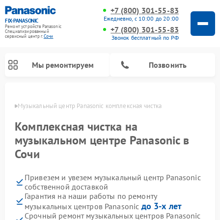
+7 (800) 301-55-83
Ежедневно, с 10:00 до 20:00
FIX-PANASONIC
Ремонт устройств Panasonic
+7 (800) 301-55-83
Специализированный
cервисный центр г.
Сочи
Звонок бесплатный по РФ
Мы ремонтируем
Позвонить
 Сочи
Музыкальный центр Panasonic комплексная чистка
Комплексная чистка на
музыкальном центре Panasonic в
Сочи
Привезем и увезем музыкальный центр Panasonic
собственной доставкой
Гарантия на наши работы по ремонту
Ремонт интерактивных панелей Panasonic
Ремонт фотоаппаратов Panasonic
Ремонт видеорекордеров Panasonic
Ремонт акустических систем Panasonic
Ремонт кондиционеров Panasonic
Ремонт парогенераторов Panasonic
Ремонт микроволновых печей Panasonic
Ремонт автомагнитол Panasonic
Ремонт холодильников Panasonic
Ремонт массажных кресел Panasonic
до 3-х лет
музыкальных центров Panasonic
Срочный ремонт музыкальных центров Panasonic