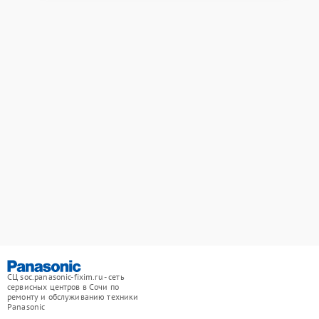
СЦ soc.panasonic-fixim.ru - сеть
сервисных центров в Сочи по
ремонту и обслуживанию техники
Panasonic