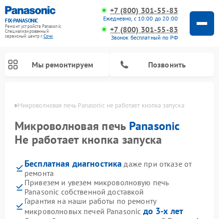
+7 (800) 301-55-83
Ежедневно, с 10:00 до 20:00
FIX-PANASONIC
Ремонт устройств Panasonic
+7 (800) 301-55-83
Специализированный
cервисный центр г.
Сочи
Звонок бесплатный по РФ
Мы ремонтируем
Позвонить
 Сочи
Микроволновая печь Panasonic не работает кнопка запуска
Микроволновая печь
Panasonic
Не работает кнопка запуска
Бесплатная диагностика
даже при отказе от
ремонта
Привезем и увезем микроволновую печь
Panasonic собственной доставкой
Ремонт музыкальных центров Panasonic
Ремонт автомагнитол Panasonic
Ремонт холодильников Panasonic
Ремонт интерактивных панелей Panasonic
Ремонт фотоаппаратов Panasonic
Ремонт видеорекордеров Panasonic
Ремонт акустических систем Panasonic
Ремонт кондиционеров Panasonic
Ремонт парогенераторов Panasonic
Ремонт массажных кресел Panasonic
Гарантия на наши работы по ремонту
до 3-х лет
микроволновых печей Panasonic