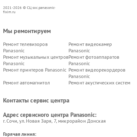
2021-2026 © СЦ soc.panasonic-
fixim.ru
Мы ремонтируем
Ремонт телевизоров
Ремонт видеокамер
Panasonic
Panasonic
Ремонт музыкальных центров
Ремонт фотоаппаратов
Panasonic
Panasonic
Ремонт принтеров Panasonic
Ремонт видеорекордеров
Panasonic
Ремонт автомагнитол
Ремонт акустических систем
Panasonic
Panasonic
Ремонт факсов Panasonic
Ремонт интерактивных
Контакты сервис центра
панелей Panasonic
Ремонт ресиверов Panasonic
Ремонт ноутбуков Panasonic
Адрес сервисного центра Panasonic:
г. Сочи, ул. Новая Заря, 7, микрорайон Донская
Горячая линия: