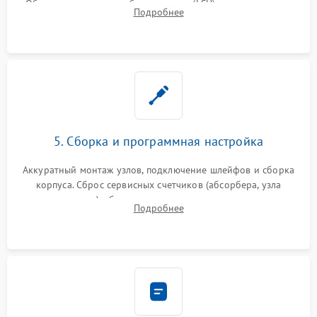
Обязательная очистка блока лазера (LSU), зеркал и тракта
Подробнее
печати от просыпанного тонера и бумажной пыли.
5. Сборка и программная настройка
Аккуратный монтаж узлов, подключение шлейфов и сборка
корпуса. Сброс сервисных счетчиков (абсорбера, узла
закрепления), обновление прошивки и программная
Подробнее
калибровка цветопередачи и позиционирования сканера.