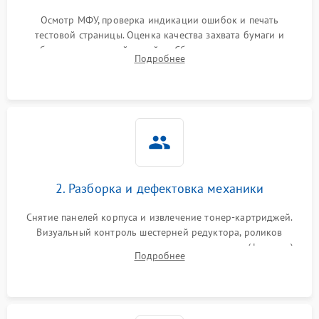
Осмотр МФУ, проверка индикации ошибок и печать
тестовой страницы. Оценка качества захвата бумаги и
работы сканирующей линейки. Сбор данных о замятиях,
Подробнее
дефектах изображения или посторонних шумах при работе.
2. Разборка и дефектовка механики
Снятие панелей корпуса и извлечение тонер-картриджей.
Визуальный контроль шестерней редуктора, роликов
захвата, термопленки и прижимного вала в печи (фьюзере).
Подробнее
Проверка оптики сканера на загрязнения.