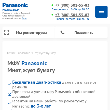
+7 (800) 301-55-83
Ежедневно, с 10:00 до 20:00
FIX-PANASONIC
Ремонт устройств Panasonic
+7 (800) 301-55-83
Специализированный
cервисный центр г.
Сочи
Звонок бесплатный по РФ
Мы ремонтируем
Позвонить
 Сочи
МФУ Panasonic мнет, жует бумагу
МФУ
Panasonic
Мнет, жует бумагу
Бесплатная диагностика
даже при отказе от
ремонта
Привезем и увезем мфу Panasonic собственной
доставкой
Ремонт музыкальных центров Panasonic
Ремонт автомагнитол Panasonic
Ремонт кондиционеров Panasonic
Ремонт парогенераторов Panasonic
Ремонт микроволновых печей Panasonic
Ремонт интерактивных панелей Panasonic
Ремонт фотоаппаратов Panasonic
Ремонт видеорекордеров Panasonic
Ремонт акустических систем Panasonic
Ремонт холодильников Panasonic
Ремонт массажных кресел Panasonic
Гарантия на наши работы по ремонту мфу
до 3-х лет
Panasonic