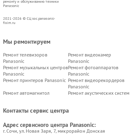
ремонту и обслуживанию техники
Panasonic
2021-2026 © СЦ soc.panasonic-
fixim.ru
Мы ремонтируем
Ремонт телевизоров
Ремонт видеокамер
Panasonic
Panasonic
Ремонт музыкальных центров
Ремонт фотоаппаратов
Panasonic
Panasonic
Ремонт принтеров Panasonic
Ремонт видеорекордеров
Panasonic
Ремонт автомагнитол
Ремонт акустических систем
Panasonic
Panasonic
Ремонт факсов Panasonic
Ремонт интерактивных
Контакты сервис центра
панелей Panasonic
Ремонт ресиверов Panasonic
Ремонт ноутбуков Panasonic
Адрес сервисного центра Panasonic:
г. Сочи, ул. Новая Заря, 7, микрорайон Донская