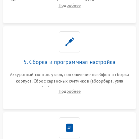
Обязательная очистка блока лазера (LSU), зеркал и тракта
Подробнее
печати от просыпанного тонера и бумажной пыли.
5. Сборка и программная настройка
Аккуратный монтаж узлов, подключение шлейфов и сборка
корпуса. Сброс сервисных счетчиков (абсорбера, узла
закрепления), обновление прошивки и программная
Подробнее
калибровка цветопередачи и позиционирования сканера.