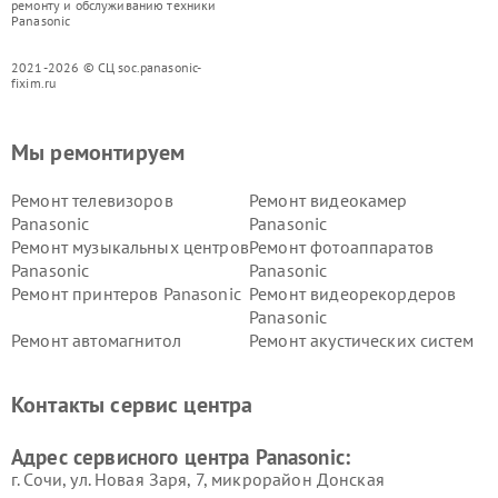
ремонту и обслуживанию техники
Panasonic
2021-2026 © СЦ soc.panasonic-
fixim.ru
Мы ремонтируем
Ремонт телевизоров
Ремонт видеокамер
Panasonic
Panasonic
Ремонт музыкальных центров
Ремонт фотоаппаратов
Panasonic
Panasonic
Ремонт принтеров Panasonic
Ремонт видеорекордеров
Panasonic
Ремонт автомагнитол
Ремонт акустических систем
Panasonic
Panasonic
Ремонт факсов Panasonic
Ремонт интерактивных
Контакты сервис центра
панелей Panasonic
Ремонт ресиверов Panasonic
Ремонт ноутбуков Panasonic
Адрес сервисного центра Panasonic:
г. Сочи, ул. Новая Заря, 7, микрорайон Донская