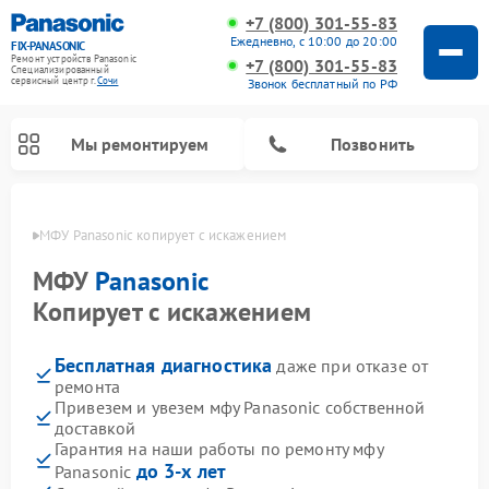
+7 (800) 301-55-83
Ежедневно, с 10:00 до 20:00
FIX-PANASONIC
Ремонт устройств Panasonic
+7 (800) 301-55-83
Специализированный
cервисный центр г.
Сочи
Звонок бесплатный по РФ
Мы ремонтируем
Позвонить
 Сочи
МФУ Panasonic копирует с искажением
МФУ
Panasonic
Копирует с искажением
Бесплатная диагностика
даже при отказе от
ремонта
Привезем и увезем мфу Panasonic собственной
доставкой
Ремонт музыкальных центров Panasonic
Ремонт автомагнитол Panasonic
Ремонт кондиционеров Panasonic
Ремонт парогенераторов Panasonic
Ремонт микроволновых печей Panasonic
Ремонт интерактивных панелей Panasonic
Ремонт фотоаппаратов Panasonic
Ремонт видеорекордеров Panasonic
Ремонт акустических систем Panasonic
Ремонт холодильников Panasonic
Ремонт массажных кресел Panasonic
Гарантия на наши работы по ремонту мфу
до 3-х лет
Panasonic