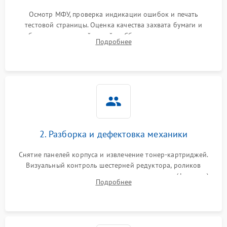
Осмотр МФУ, проверка индикации ошибок и печать
тестовой страницы. Оценка качества захвата бумаги и
работы сканирующей линейки. Сбор данных о замятиях,
Подробнее
дефектах изображения или посторонних шумах при работе.
2. Разборка и дефектовка механики
Снятие панелей корпуса и извлечение тонер-картриджей.
Визуальный контроль шестерней редуктора, роликов
захвата, термопленки и прижимного вала в печи (фьюзере).
Подробнее
Проверка оптики сканера на загрязнения.