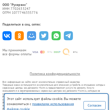
ООО "Русервис"
ИНН 7702633247
ОГРН 1077746335776
Поделиться в соц. сетях:
Мы принимаем
все формы оплаты
Политика конфиденциальности
Вся информация на сайте носит исключительно справочный характер.
Товарные знаки используются исключительно для описания устройств, в отношении которых
сервисные центры soc.panasonic-fixim.ru предоставляют услуги по ремонту. Услуги
оказываются в неавторизованных сервисных центрах soc.panasonic-fixim.ru, которые не
связаны с правообладателями товарных знаков или их официальными представителями.
Ремонт осуществляется для устройств, уже введенных в гражданский оборот в соответствии
Этот сайт использует файлы cookie. Вы можете
со статьей 1487 ГК РФ.
Использование товарных знаков не преследует цели индивидуализации услуг или введения
ознакомиться с
правилами использования
Согласен
потребителей в заблуждение, а служит для информирования о предоставляемых услугах по
ремонту техники указанных брендов.
файлов cookie