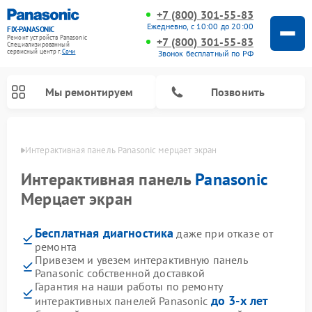
+7 (800) 301-55-83
Ежедневно, с 10:00 до 20:00
FIX-PANASONIC
Ремонт устройств Panasonic
+7 (800) 301-55-83
Специализированный
cервисный центр г.
Сочи
Звонок бесплатный по РФ
Мы ремонтируем
Позвонить
 Сочи
Интерактивная панель Panasonic мерцает экран
Интерактивная панель
Panasonic
Мерцает экран
Бесплатная диагностика
даже при отказе от
ремонта
Привезем и увезем интерактивную панель
Panasonic собственной доставкой
Ремонт музыкальных центров Panasonic
Ремонт автомагнитол Panasonic
Ремонт кондиционеров Panasonic
Ремонт парогенераторов Panasonic
Ремонт микроволновых печей Panasonic
Ремонт фотоаппаратов Panasonic
Ремонт видеорекордеров Panasonic
Ремонт акустических систем Panasonic
Ремонт холодильников Panasonic
Ремонт массажных кресел Panasonic
Гарантия на наши работы по ремонту
до 3-х лет
интерактивных панелей Panasonic