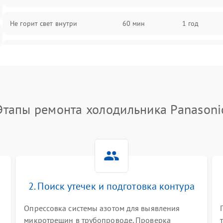
Не горит свет внутри
60 мин
1 год
Поломка термостата
60 мин
1 год
Не работает вентилятор
60 мин
1 год
Этапы ремонта холодильника Panasoni
Поломка системы No Frost
60 мин
1 год
Образование конденсата на
60 мин
1 год
стенках
Сбой в работе инвертора
60 мин
1 год
2. Поиск утечек и подготовка контура
Запах горелого при работе
60 мин
1 год
Опрессовка системы азотом для выявления
микротрещин в трубопроводе. Проверка