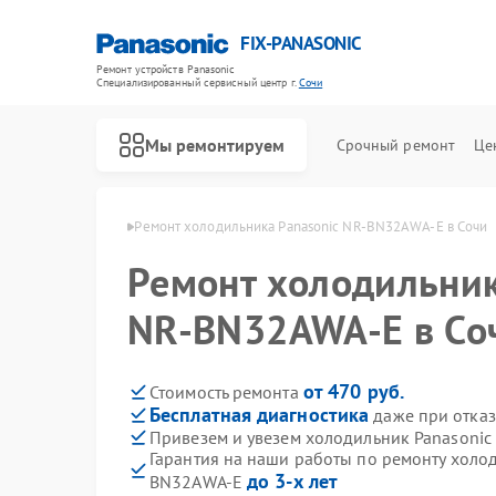
FIX-PANASONIC
Ремонт устройств Panasonic
Специализированный cервисный центр г.
Сочи
Мы ремонтируем
Срочный ремонт
Це
ов Panasonic в Сочи
Ремонт холодильника Panasonic NR-BN32AWA-E в Сочи
Ремонт холодильник
NR-BN32AWA-E в Со
от 470 руб.
Стоимость ремонта
Бесплатная диагностика
даже при отказ
Привезем и увезем холодильник Panasoni
Гарантия на наши работы по ремонту холо
до 3-х лет
BN32AWA-E
Ремонт телевизоров Panasonic
Ремонт видеокамер Panasonic
Ремонт музыкальных центров Panasonic
Ремонт фотоаппаратов Panasonic
Ремонт видеорекордеров Panasonic
Ремонт автомагнитол Panasonic
Ремонт акустических систем Panasonic
Ремонт интерактивных панелей Panasonic
Ремонт кондиционеров Panasonic
Ремонт парогенераторов Panasonic
Ремонт микроволновых печей Panasonic
Ремонт массажных кресел Panasonic
Ремонт сплит-систем Panasonic