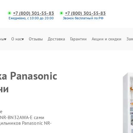
+7 (800) 301-55-83
+7 (800) 301-55-83
Ежедневно, с 10:00 до 20:00
Звонок бесплатный по РФ
ны
О нас
Отзывы
Доставка
Гарантии
Акции и скидки
Зая
а Panasonic
чи
е
c NR-BN32AWA-E сами
дильников Panasonic NR-