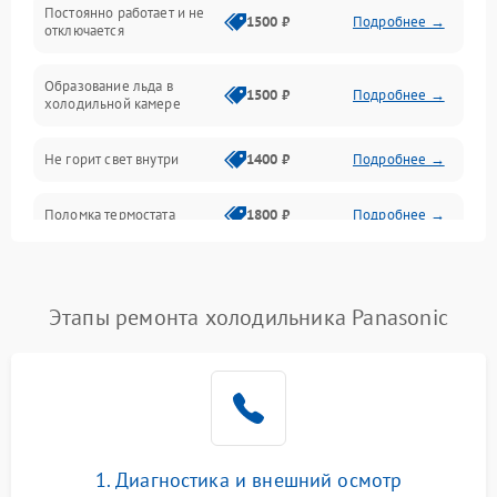
Оттайка
Постоянно работает и не
1500 ₽
Подробнее →
отключается
Программное обеспечение
Образование льда в
1500 ₽
Подробнее →
холодильной камере
Не горит свет внутри
1400 ₽
Подробнее →
Поломка термостата
1800 ₽
Подробнее →
Не работает вентилятор
1800 ₽
Подробнее →
Этапы ремонта холодильника Panasonic
Поломка системы No Frost
2600 ₽
Подробнее →
Образование конденсата
1800 ₽
Подробнее →
на стенках
Сбой в работе инвертора
2100 ₽
Подробнее →
1. Диагностика и внешний осмотр