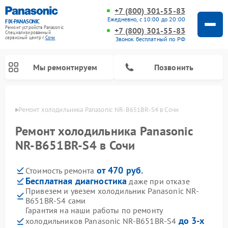
+7 (800) 301-55-83
Ежедневно, с 10:00 до 20:00
FIX-PANASONIC
Ремонт устройств Panasonic
+7 (800) 301-55-83
Специализированный
cервисный центр г.
Сочи
Звонок бесплатный по РФ
Мы ремонтируем
Позвонить
 Сочи
Ремонт холодильника Panasonic NR-B651BR-S4 в Сочи
Ремонт холодильника Panasonic
NR-B651BR-S4 в Сочи
от 470 руб.
Стоимость ремонта
Бесплатная диагностика
даже при отказе
Привезем и увезем холодильник Panasonic NR-
B651BR-S4 сами
Ремонт музыкальных центров Panasonic
Ремонт автомагнитол Panasonic
Ремонт парогенераторов Panasonic
Ремонт микроволновых печей Panasonic
Ремонт интерактивных панелей Panasonic
Ремонт фотоаппаратов Panasonic
Ремонт видеорекордеров Panasonic
Ремонт акустических систем Panasonic
Ремонт кондиционеров Panasonic
Ремонт массажных кресел Panasonic
Гарантия на наши работы по ремонту
до 3-х
холодильников Panasonic NR-B651BR-S4