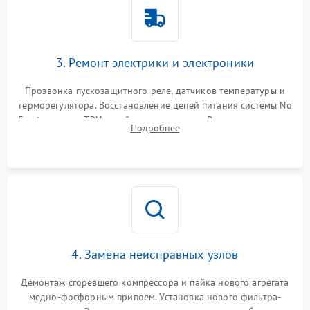
3. Ремонт электрики и электроники
Прозвонка пускозащитного реле, датчиков температуры и
терморегулятора. Восстановление цепей питания системы No
Frost, включая ТЭН оттайки и вентилятор. Ремонт или замена
Подробнее
платы управления при сбоях алгоритмов.
4. Замена неисправных узлов
Демонтаж сгоревшего компрессора и пайка нового агрегата
медно-фосфорным припоем. Установка нового фильтра-