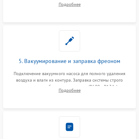
осушителя. Замена изношенных вентиляторов обдува,
Подробнее
сломанных заслонок или поврежденных дверных петель.
5. Вакуумирование и заправка фреоном
Подключение вакуумного насоса для полного удаления
воздуха и влаги из контура. Заправка системы строго
дозированным объемом хладагента (R600a, R134a) по
Подробнее
электронным весам. Контроль рабочего давления в системе.