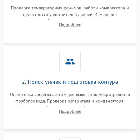
Запах горелого при
2000 ₽
Подробнее →
Проверка температурных режимов, работы компрессора и
работе
целостности уплотнителей дверей. Измерение
сопротивления обмоток мотора, проверка термостата и
Не включается
Подробнее
1000 ₽
Подробнее →
считывание кодов ошибок с электронного дисплея.
холодильник
Проблемы с системой
автоматической
1800 ₽
Подробнее →
разморозки
2. Поиск утечек и подготовка контура
Опрессовка системы азотом для выявления микротрещин в
трубопроводе. Проверка испарителя и конденсатора
течеискателем. Демонтаж старого фильтра-осушителя и
Подробнее
продувка капиллярной трубки для устранения засоров.