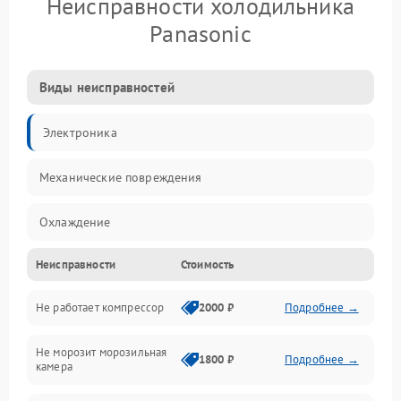
Неисправности холодильника
Panasonic
Виды неисправностей
Электроника
Механические повреждения
Охлаждение
Неисправности
Стоимость
Механика
Не работает компрессор
2000 ₽
Подробнее →
Электропитание
Не морозит морозильная
Дренаж
1800 ₽
Подробнее →
камера