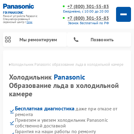
+7 (800) 301-55-83
Ежедневно, с 10:00 до 20:00
FIX-PANASONIC
Ремонт устройств Panasonic
+7 (800) 301-55-83
Специализированный
cервисный центр г.
Сочи
Звонок бесплатный по РФ
Мы ремонтируем
Позвонить
 Сочи
Холодильник Panasonic образование льда в холодильной камере
Холодильник
Panasonic
Образование льда в холодильной
камере
Бесплатная диагностика
даже при отказе от
ремонта
Привезем и увезем холодильник Panasonic
Ремонт музыкальных центров Panasonic
Ремонт автомагнитол Panasonic
Ремонт парогенераторов Panasonic
Ремонт микроволновых печей Panasonic
Ремонт интерактивных панелей Panasonic
Ремонт фотоаппаратов Panasonic
Ремонт видеорекордеров Panasonic
Ремонт акустических систем Panasonic
Ремонт кондиционеров Panasonic
Ремонт массажных кресел Panasonic
собственной доставкой
Гарантия на наши работы по ремонту