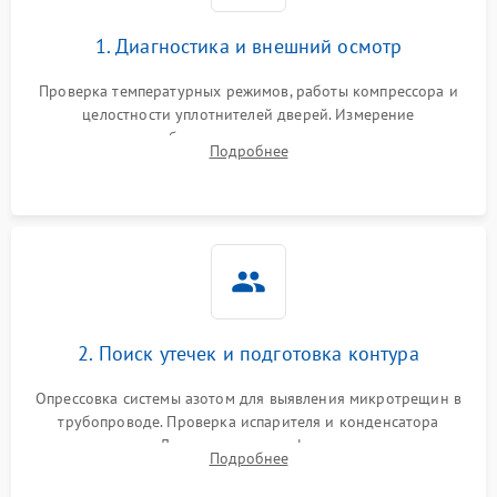
1. Диагностика и внешний осмотр
Проверка температурных режимов, работы компрессора и
целостности уплотнителей дверей. Измерение
сопротивления обмоток мотора, проверка термостата и
Подробнее
считывание кодов ошибок с электронного дисплея.
2. Поиск утечек и подготовка контура
Опрессовка системы азотом для выявления микротрещин в
трубопроводе. Проверка испарителя и конденсатора
течеискателем. Демонтаж старого фильтра-осушителя и
Подробнее
продувка капиллярной трубки для устранения засоров.