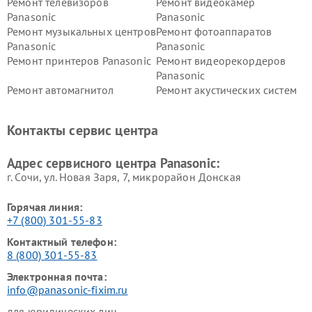
Ремонт телевизоров
Ремонт видеокамер
Panasonic
Panasonic
Ремонт музыкальных центров
Ремонт фотоаппаратов
Panasonic
Panasonic
Ремонт принтеров Panasonic
Ремонт видеорекордеров
Panasonic
Ремонт автомагнитол
Ремонт акустических систем
Panasonic
Panasonic
Ремонт факсов Panasonic
Ремонт интерактивных
Контакты сервис центра
панелей Panasonic
Ремонт ресиверов Panasonic
Ремонт ноутбуков Panasonic
Адрес сервисного центра Panasonic:
г. Сочи, ул. Новая Заря, 7, микрорайон Донская
Горячая линия:
+7 (800) 301-55-83
Контактный телефон:
8 (800) 301-55-83
Электронная почта:
info@panasonic-fixim.ru
для юридических лиц