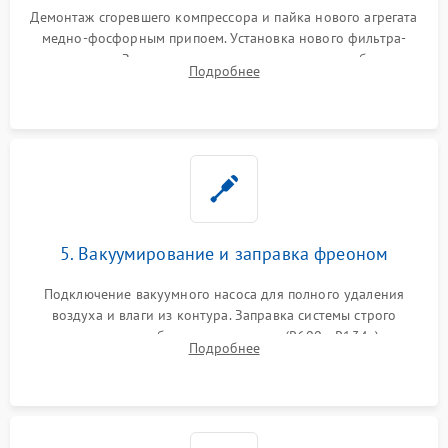
Демонтаж сгоревшего компрессора и пайка нового агрегата
медно-фосфорным припоем. Установка нового фильтра-
осушителя. Замена изношенных вентиляторов обдува,
Подробнее
сломанных заслонок или поврежденных дверных петель.
5. Вакуумирование и заправка фреоном
Подключение вакуумного насоса для полного удаления
воздуха и влаги из контура. Заправка системы строго
дозированным объемом хладагента (R600a, R134a) по
Подробнее
электронным весам. Контроль рабочего давления в системе.