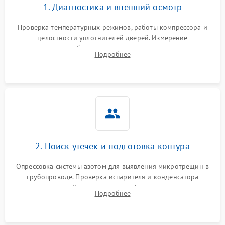
1. Диагностика и внешний осмотр
Проверка температурных режимов, работы компрессора и
целостности уплотнителей дверей. Измерение
сопротивления обмоток мотора, проверка термостата и
Подробнее
считывание кодов ошибок с электронного дисплея.
2. Поиск утечек и подготовка контура
Опрессовка системы азотом для выявления микротрещин в
трубопроводе. Проверка испарителя и конденсатора
течеискателем. Демонтаж старого фильтра-осушителя и
Подробнее
продувка капиллярной трубки для устранения засоров.