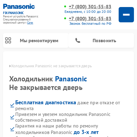
+7 (800) 301-55-83
Ежедневно, с 10:00 до 20:00
FIX-PANASONIC
Ремонт устройств Panasonic
+7 (800) 301-55-83
Специализированный
cервисный центр г.
Сочи
Звонок бесплатный по РФ
Мы ремонтируем
Позвонить
 Сочи
Холодильник Panasonic не закрывается дверь
Холодильник
Panasonic
Не закрывается дверь
Бесплатная диагностика
даже при отказе от
ремонта
Привезем и увезем холодильник Panasonic
собственной доставкой
Ремонт музыкальных центров Panasonic
Ремонт автомагнитол Panasonic
Ремонт парогенераторов Panasonic
Ремонт микроволновых печей Panasonic
Ремонт интерактивных панелей Panasonic
Ремонт фотоаппаратов Panasonic
Ремонт видеорекордеров Panasonic
Ремонт акустических систем Panasonic
Ремонт кондиционеров Panasonic
Ремонт массажных кресел Panasonic
Гарантия на наши работы по ремонту
до 3-х лет
холодильников Panasonic