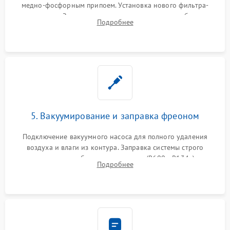
медно-фосфорным припоем. Установка нового фильтра-
осушителя. Замена изношенных вентиляторов обдува,
Подробнее
сломанных заслонок или поврежденных дверных петель.
5. Вакуумирование и заправка фреоном
Подключение вакуумного насоса для полного удаления
воздуха и влаги из контура. Заправка системы строго
дозированным объемом хладагента (R600a, R134a) по
Подробнее
электронным весам. Контроль рабочего давления в системе.