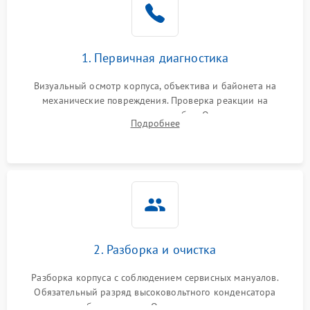
1. Первичная диагностика
Визуальный осмотр корпуса, объектива и байонета на
механические повреждения. Проверка реакции на
включение, считывание кодов ошибок. Оценка состояния
Подробнее
матрицы и затвора, проверка работы автофокуса и вспышки.
2. Разборка и очистка
Разборка корпуса с соблюдением сервисных мануалов.
Обязательный разряд высоковольтного конденсатора
вспышки для безопасности. Очистка внутренних узлов от