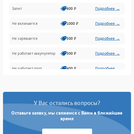
Залит
600 ₽
Подробнее →
Питание и питание цепей
Не включается
1000 ₽
Подробнее →
Проблемы с картами памяти
Не заряжается
500 ₽
Подробнее →
Объективы
Не работает аккумулятор
500 ₽
Подробнее →
Программные сбои
Не работает порт
400 ₽
Подробнее →
Коммуникации и интерфейсы
Сломана матрица
800 ₽
Подробнее →
У Вас остались вопросы?
Оставьте заявку, мы свяжемся с Вами в ближайшее
время