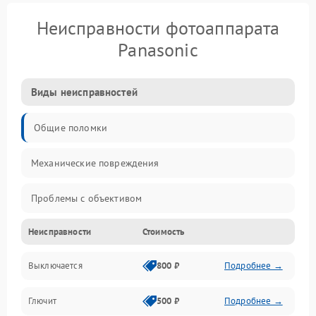
Неисправности фотоаппарата
Panasonic
Виды неисправностей
Общие поломки
Механические повреждения
Проблемы с объективом
Неисправности
Стоимость
Электронные ошибки
Выключается
800 ₽
Подробнее →
Механические проблемы
Глючит
500 ₽
Подробнее →
Матрица и оптика