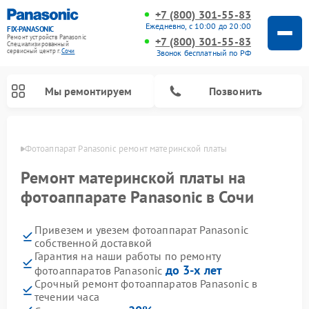
+7 (800) 301-55-83
Ежедневно, с 10:00 до 20:00
FIX-PANASONIC
Ремонт устройств Panasonic
+7 (800) 301-55-83
Специализированный
cервисный центр г.
Сочи
Звонок бесплатный по РФ
Мы ремонтируем
Позвонить
 Сочи
Фотоаппарат Panasonic ремонт материнской платы
Ремонт материнской платы на
фотоаппарате Panasonic в Сочи
Привезем и увезем фотоаппарат Panasonic
собственной доставкой
Гарантия на наши работы по ремонту
до 3-х лет
фотоаппаратов Panasonic
Ремонт интерактивных панелей Panasonic
Ремонт музыкальных центров Panasonic
Ремонт видеорекордеров Panasonic
Ремонт акустических систем Panasonic
Ремонт кондиционеров Panasonic
Ремонт парогенераторов Panasonic
Ремонт микроволновых печей Panasonic
Ремонт автомагнитол Panasonic
Ремонт холодильников Panasonic
Ремонт массажных кресел Panasonic
Срочный ремонт фотоаппаратов Panasonic в
течении часа