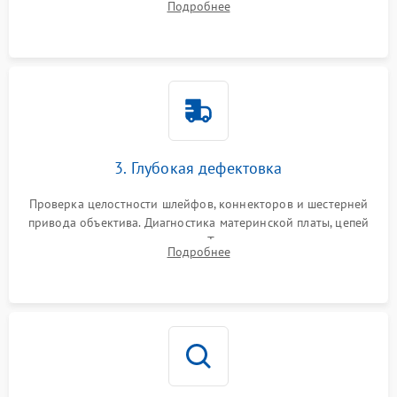
Подробнее
пыли, песка и следов влаги с помощью спецсредств.
3. Глубокая дефектовка
Проверка целостности шлейфов, коннекторов и шестерней
привода объектива. Диагностика материнской платы, цепей
питания и картоприемника. Тестирование механизма
Подробнее
затвора и блока внутрикамерной стабилизации.