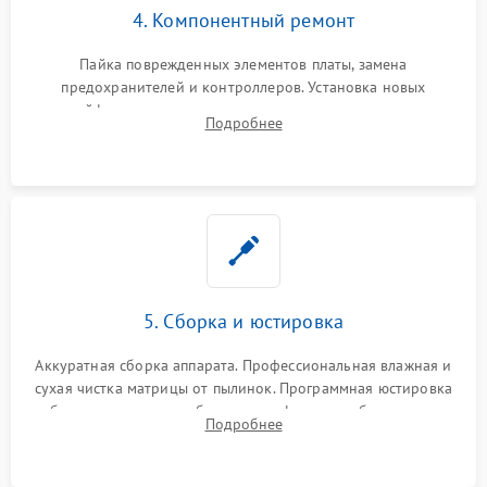
4. Компонентный ремонт
Пайка поврежденных элементов платы, замена
предохранителей и контроллеров. Установка новых
шлейфов, дисплея, механизма затвора или двигателя
Подробнее
автофокуса. Восстановление геометрии тубуса объектива
при заклинивании.
5. Сборка и юстировка
Аккуратная сборка аппарата. Профессиональная влажная и
сухая чистка матрицы от пылинок. Программная юстировка
рабочего отрезка, калибровка автофокуса, стабилизатора и
Подробнее
экспозамера с помощью сервисного ПО.