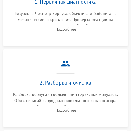
1. Первичная диагностика
Визуальный осмотр корпуса, объектива и байонета на
механические повреждения. Проверка реакции на
включение, считывание кодов ошибок. Оценка состояния
Подробнее
матрицы и затвора, проверка работы автофокуса и вспышки.
2. Разборка и очистка
Разборка корпуса с соблюдением сервисных мануалов.
Обязательный разряд высоковольтного конденсатора
вспышки для безопасности. Очистка внутренних узлов от
Подробнее
пыли, песка и следов влаги с помощью спецсредств.