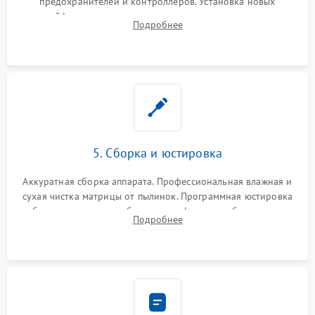
предохранителей и контроллеров. Установка новых
шлейфов, дисплея, механизма затвора или двигателя
Подробнее
автофокуса. Восстановление геометрии тубуса объектива
при заклинивании.
5. Сборка и юстировка
Аккуратная сборка аппарата. Профессиональная влажная и
сухая чистка матрицы от пылинок. Программная юстировка
рабочего отрезка, калибровка автофокуса, стабилизатора и
Подробнее
экспозамера с помощью сервисного ПО.