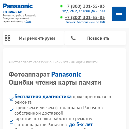
+7 (800) 301-55-83
Ежедневно, с 10:00 до 20:00
FIX-PANASONIC
Ремонт устройств Panasonic
+7 (800) 301-55-83
Специализированный
cервисный центр г.
Сочи
Звонок бесплатный по РФ
Мы ремонтируем
Позвонить
 Сочи
Фотоаппарат Panasonic ошибки чтения карты памяти
Фотоаппарат
Panasonic
Ошибки чтения карты памяти
Бесплатная диагностика
даже при отказе от
ремонта
Привезем и увезем фотоаппарат Panasonic
собственной доставкой
Ремонт интерактивных панелей Panasonic
Ремонт музыкальных центров Panasonic
Ремонт видеорекордеров Panasonic
Ремонт акустических систем Panasonic
Ремонт кондиционеров Panasonic
Ремонт парогенераторов Panasonic
Ремонт микроволновых печей Panasonic
Ремонт автомагнитол Panasonic
Ремонт холодильников Panasonic
Ремонт массажных кресел Panasonic
Гарантия на наши работы по ремонту
до 3-х лет
фотоаппаратов Panasonic