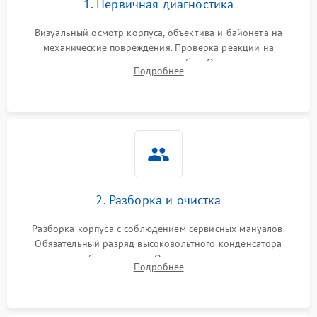
1. Первичная диагностика
Визуальный осмотр корпуса, объектива и байонета на
механические повреждения. Проверка реакции на
включение, считывание кодов ошибок. Оценка состояния
Подробнее
матрицы и затвора, проверка работы автофокуса и вспышки.
2. Разборка и очистка
Разборка корпуса с соблюдением сервисных мануалов.
Обязательный разряд высоковольтного конденсатора
вспышки для безопасности. Очистка внутренних узлов от
Подробнее
пыли, песка и следов влаги с помощью спецсредств.