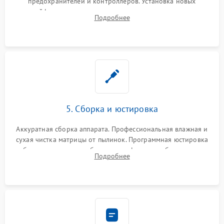
предохранителей и контроллеров. Установка новых
шлейфов, дисплея, механизма затвора или двигателя
Подробнее
автофокуса. Восстановление геометрии тубуса объектива
при заклинивании.
5. Сборка и юстировка
Аккуратная сборка аппарата. Профессиональная влажная и
сухая чистка матрицы от пылинок. Программная юстировка
рабочего отрезка, калибровка автофокуса, стабилизатора и
Подробнее
экспозамера с помощью сервисного ПО.