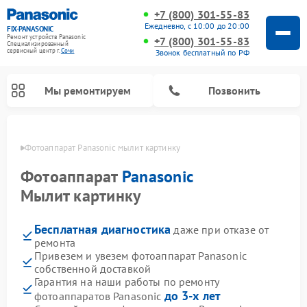
+7 (800) 301-55-83
Ежедневно, с 10:00 до 20:00
FIX-PANASONIC
Ремонт устройств Panasonic
+7 (800) 301-55-83
Специализированный
cервисный центр г.
Сочи
Звонок бесплатный по РФ
Мы ремонтируем
Позвонить
 Сочи
Фотоаппарат Panasonic мылит картинку
Фотоаппарат
Panasonic
Мылит картинку
Бесплатная диагностика
даже при отказе от
ремонта
Привезем и увезем фотоаппарат Panasonic
собственной доставкой
Ремонт интерактивных панелей Panasonic
Ремонт музыкальных центров Panasonic
Ремонт видеорекордеров Panasonic
Ремонт акустических систем Panasonic
Ремонт кондиционеров Panasonic
Ремонт парогенераторов Panasonic
Ремонт микроволновых печей Panasonic
Ремонт автомагнитол Panasonic
Ремонт холодильников Panasonic
Ремонт массажных кресел Panasonic
Гарантия на наши работы по ремонту
до 3-х лет
фотоаппаратов Panasonic