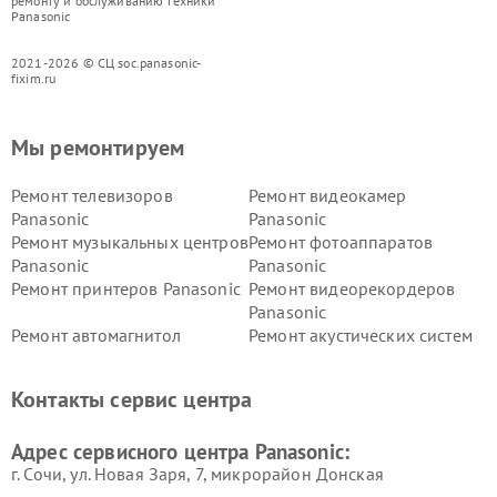
ремонту и обслуживанию техники
Panasonic
2021-2026 © СЦ soc.panasonic-
fixim.ru
Мы ремонтируем
Ремонт телевизоров
Ремонт видеокамер
Panasonic
Panasonic
Ремонт музыкальных центров
Ремонт фотоаппаратов
Panasonic
Panasonic
Ремонт принтеров Panasonic
Ремонт видеорекордеров
Panasonic
Ремонт автомагнитол
Ремонт акустических систем
Panasonic
Panasonic
Ремонт факсов Panasonic
Ремонт интерактивных
Контакты сервис центра
панелей Panasonic
Ремонт ресиверов Panasonic
Ремонт ноутбуков Panasonic
Адрес сервисного центра Panasonic:
г. Сочи, ул. Новая Заря, 7, микрорайон Донская