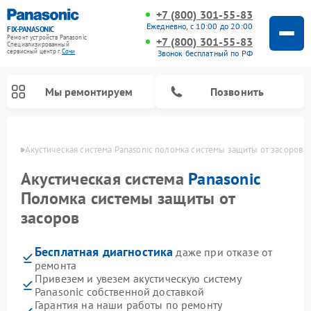
+7 (800) 301-55-83
Ежедневно, с 10:00 до 20:00
FIX-PANASONIC
Ремонт устройств Panasonic
+7 (800) 301-55-83
Специализированный
cервисный центр г.
Сочи
Звонок бесплатный по РФ
Мы ремонтируем
Позвонить
 Сочи
Акустическая система Panasonic поломка системы защиты от засоров
Акустическая система
Panasonic
Поломка системы защиты от
засоров
Бесплатная диагностика
даже при отказе от
ремонта
Привезем и увезем акустическую систему
Ремонт интерактивных панелей Panasonic
Ремонт музыкальных центров Panasonic
Ремонт автомагнитол Panasonic
Ремонт кондиционеров Panasonic
Ремонт парогенераторов Panasonic
Ремонт микроволновых печей Panasonic
Ремонт фотоаппаратов Panasonic
Ремонт видеорекордеров Panasonic
Ремонт холодильников Panasonic
Ремонт массажных кресел Panasonic
Panasonic собственной доставкой
Гарантия на наши работы по ремонту