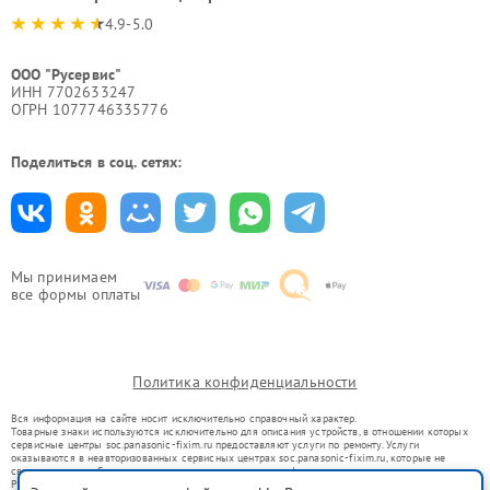
4.9-5.0
ООО "Русервис"
ИНН 7702633247
ОГРН 1077746335776
Поделиться в соц. сетях:
Мы принимаем
все формы оплаты
Политика конфиденциальности
Вся информация на сайте носит исключительно справочный характер.
Товарные знаки используются исключительно для описания устройств, в отношении которых
сервисные центры soc.panasonic-fixim.ru предоставляют услуги по ремонту. Услуги
оказываются в неавторизованных сервисных центрах soc.panasonic-fixim.ru, которые не
связаны с правообладателями товарных знаков или их официальными представителями.
Ремонт осуществляется для устройств, уже введенных в гражданский оборот в соответствии