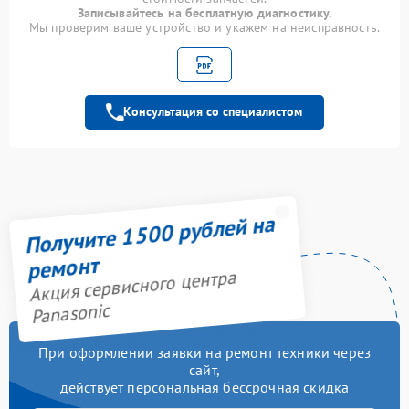
платы
Записывайтесь на бесплатную диагностику.
Мы проверим ваше устройство и укажем на неисправность.
Замена
трансформаторов
1800 рублей
подсветки
Замена шлейфа
Консультация со специалистом
1500 рублей
матрицы
Замена шнура питания
1500 рублей
Комплексная чистка
1400 рублей
Получите 1500 рублей на
Прошивка /
900 рублей
ремонт
разблокировка
Акция сервисного центра
Прошивка блока
Panasonic
900 рублей
управления
При оформлении заявки на ремонт техники через
Ремонт блока
1000 рублей
сайт,
управления
действует персональная бессрочная скидка