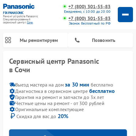
+7 (800) 301-55-83
Ежедневно, с 10:00 до 20:00
FIX-PANASONIC
Ремонт устройств Panasonic
+7 (800) 301-55-83
Специализированный
cервисный центр г.
Сочи
Звонок бесплатный по РФ
Мы ремонтируем
Позвонить
Сервисный центр Panasonic
в Сочи
за 30 мин
Выезд мастера на дом
бесплатно
бесплатно
Диагностика в сервисном центре
Гарантия на ремонт и запчасти до 3х лет
Честные цены на ремонт - от 300 рублей
Оригинальные комплектующие
20%
Скидка для вас до
Ремонт музыкальных центров Panasonic
Ремонт автомагнитол Panasonic
Ремонт холодильников Panasonic
Ремонт массажных кресел Panasonic
Ремонт интерактивных панелей Panasonic
Ремонт фотоаппаратов Panasonic
Ремонт видеорекордеров Panasonic
Ремонт акустических систем Panasonic
Ремонт кондиционеров Panasonic
Ремонт парогенераторов Panasonic
Ремонт микроволновых печей Panasonic