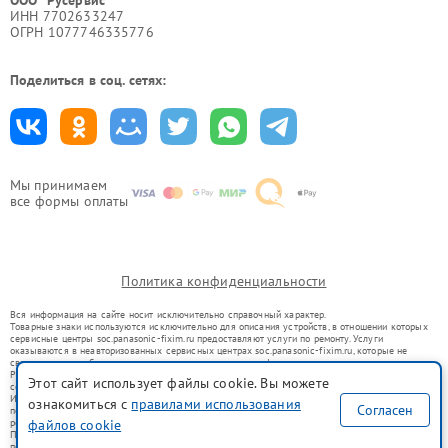
ИНН 7702633247
ОГРН 1077746335776
Поделиться в соц. сетях:
Мы принимаем
все формы оплаты
Политика конфиденциальности
Вся информация на сайте носит исключительно справочный характер.
Товарные знаки используются исключительно для описания устройств, в отношении которых
сервисные центры soc.panasonic-fixim.ru предоставляют услуги по ремонту. Услуги
оказываются в неавторизованных сервисных центрах soc.panasonic-fixim.ru, которые не
связаны с правообладателями товарных знаков или их официальными представителями.
Ремонт осуществляется для устройств, уже введенных в гражданский оборот в соответствии
Этот сайт использует файлы cookie. Вы можете
со статьей 1487 ГК РФ.
Использование товарных знаков не преследует цели индивидуализации услуг или введения
ознакомиться с
правилами использования
Согласен
потребителей в заблуждение, а служит для информирования о предоставляемых услугах по
ремонту техники указанных брендов.
файлов cookie
Представленная на сайте информация не является публичной офертой, определяемой
положениями Статьи 437(2) Гражданского кодекса РФ