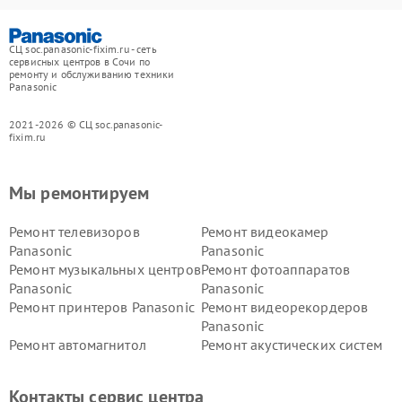
СЦ soc.panasonic-fixim.ru - сеть
сервисных центров в Сочи по
ремонту и обслуживанию техники
Panasonic
2021-2026 © СЦ soc.panasonic-
fixim.ru
Мы ремонтируем
Ремонт телевизоров
Ремонт видеокамер
Panasonic
Panasonic
Ремонт музыкальных центров
Ремонт фотоаппаратов
Panasonic
Panasonic
Ремонт принтеров Panasonic
Ремонт видеорекордеров
Panasonic
Ремонт автомагнитол
Ремонт акустических систем
Panasonic
Panasonic
Ремонт факсов Panasonic
Ремонт интерактивных
Контакты сервис центра
панелей Panasonic